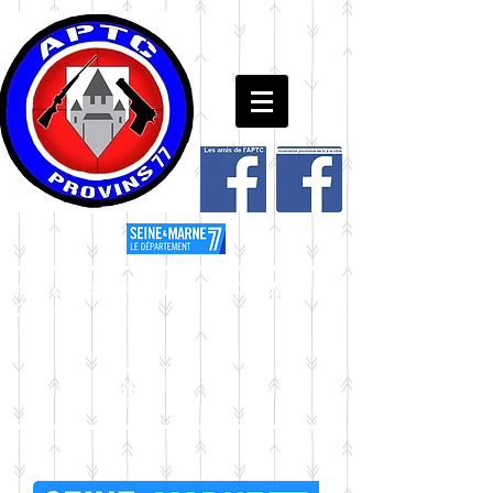
Association Provinoise de Tir à la
Cible
Coordonnées GPS
N 48°32’49.8"
E 03°17’58.7"